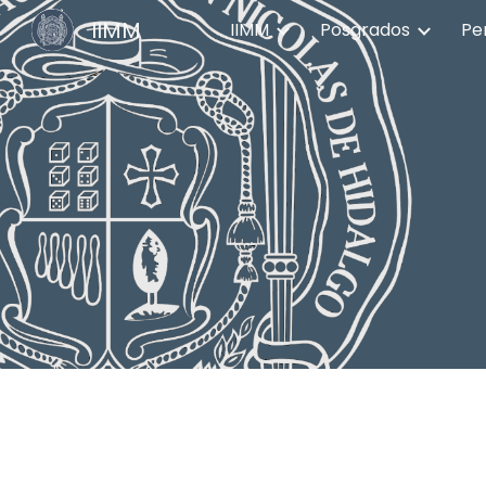
IIMM
IIMM
Posgrados
Pe
Sk