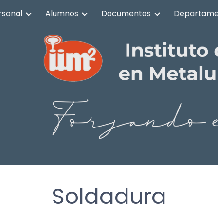
rsonal
Alumnos
Documentos
Departame
ip to main content
Skip to navigat
Soldadura