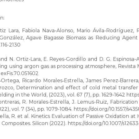
n:
 Lara, Fabiola Nava-Alonso, Mario Ávila-Rodríguez, 
o-González, Agave Bagasse Biomass as Reducing Agent 
2116-2130
and N. Ortiz-Lara, E. Reyes-Gordillo and D. G. Espinosa-A
g using argon gas as processing atmosphere, Revista Mex
exFis.70.051602
Ortega, Ricardo Morales
Estrella, James Perez
Barrer
‑
‑
‑
rozco, Determination and effect of cold metal transfer
ing in the World, (2023), vol. 67 (7), pp. 1629-1642
https
treras, R. Morales-Estrella, J. Lemus-Ruiz, Fabricati
2), vol. 7 (34), pp. 1079-1084. https://doi.org/10.1557/s
rella, R. et al. Kinetics Evaluation of Passive Oxidation 
 Composites. Silicon (2022). https://doi.org/10.1007/s126