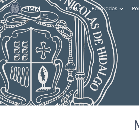
IIMM
IIMM
Posgrados
Pe
Sk