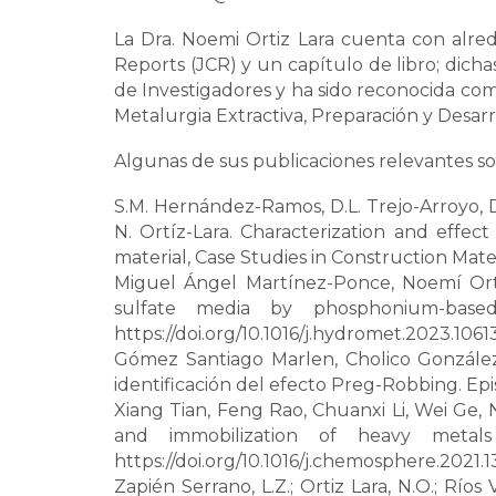
La Dra. Noemi Ortiz Lara cuenta con alred
Reports (JCR) y un capítulo de libro; dich
de Investigadores y ha sido reconocida com
Metalurgia Extractiva, Preparación y Desarr
Algunas de sus publicaciones relevantes so
S.M. Hernández-Ramos, D.L. Trejo-Arroyo, D
N. Ortíz-Lara. Characterization and effec
material, Case Studies in Construction Mater
Miguel Ángel Martínez-Ponce, Noemí Ortiz 
sulfate media by phosphonium-based 
https://doi.org/10.1016/j.hydromet.2023.1061
Gómez Santiago Marlen, Cholico González
identificación del efecto Preg-Robbing. Epis
Xiang Tian, Feng Rao, Chuanxi Li, Wei Ge, N
and immobilization of heavy metals
https://doi.org/10.1016/j.chemosphere.2021.1
Zapién Serrano, L.Z.; Ortiz Lara, N.O.; Ríos