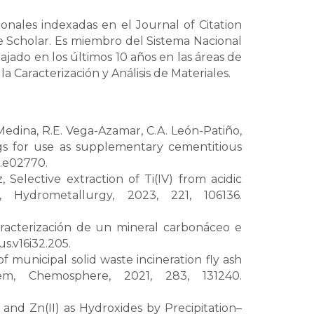
onales indexadas en el Journal of Citation
le Scholar. Es miembro del Sistema Nacional
jado en los últimos 10 años en las áreas de
 Caracterización y Análisis de Materiales.
Medina, R.E. Vega-Azamar, C.A. León-Patiño,
ings for use as supplementary cementitious
3.e02770.
Selective extraction of Ti(IV) from acidic
 Hydrometallurgy, 2023, 221, 106136.
racterización de un mineral carbonáceo e
s.v16i32.205.
f municipal solid waste incineration fly ash
em, Chemosphere, 2021, 283, 131240.
), and Zn(II) as Hydroxides by Precipitation–