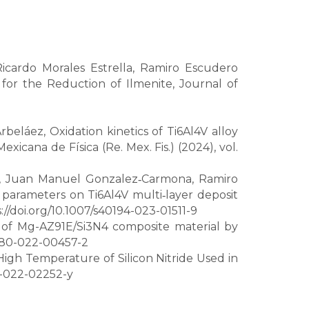
Ricardo Morales Estrella, Ramiro Escudero
for the Reduction of Ilmenite, Journal of
rbeláez, Oxidation kinetics of Ti6Al4V alloy
icana de Física (Re. Mex. Fis.) (2024), vol.
a, Juan Manuel Gonzalez
Carmona, Ramiro
‑
 parameters on Ti6Al4V multi
layer deposit
‑
://doi.org/10.1007/s40194-023-01511-9
on of Mg-AZ91E/Si3N4 composite material by
43580-022-00457-2
at High Temperature of Silicon Nitride Used in
33-022-02252-y