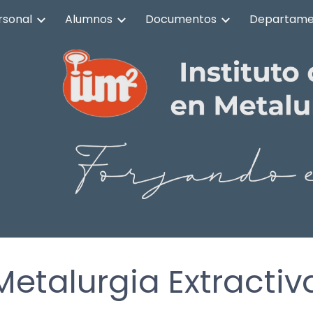
rsonal
Alumnos
Documentos
Departame
ip to main content
Skip to navigat
Metalurgia Extractiv