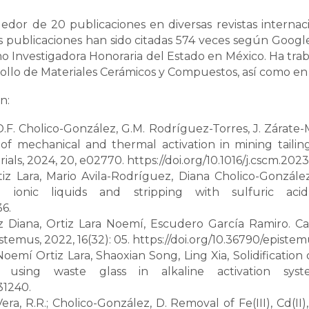
edor de 20 publicaciones en diversas revistas internaci
as publicaciones han sido citadas 574 veces según Goog
o Investigadora Honoraria del Estado en México. Ha traba
ollo de Materiales Cerámicos y Compuestos, así como en la
n:
.F. Cholico-González, G.M. Rodríguez-Torres, J. Zárate-
t of mechanical and thermal activation in mining tail
ials, 2024, 20, e02770. https://doi.org/10.1016/j.cscm.202
Lara, Mario Avila-Rodríguez, Diana Cholico-González, 
ionic liquids and stripping with sulfuric acid,
36.
 Diana, Ortiz Lara Noemí, Escudero García Ramiro. Ca
temus, 2022, 16(32): 05. https://doi.org/10.36790/epistemu
oemí Ortiz Lara, Shaoxian Song, Ling Xia, Solidification o
 using waste glass in alkaline activation syst
31240.
 Vera, R.R.; Cholico-González, D. Removal of Fe(III), Cd(II