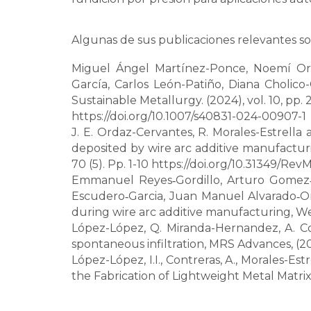
Algunas de sus publicaciones relevantes so
Miguel Ángel Martínez-Ponce, Noemí Ortiz
García, Carlos León-Patiño, Diana Cholic
Sustainable Metallurgy. (2024), vol. 10, pp. 
https://doi.org/10.1007/s40831-024-00907-1
J. E. Ordaz-Cervantes, R. Morales-Estrella 
deposited by wire arc additive manufacturin
70 (5). Pp. 1-10 https://
doi.org/10.31349/RevM
Emmanuel Reyes
Gordillo, Arturo Gomez
‑
Escudero
Garcia, Juan Manuel Alvarado
O
‑
‑
during wire arc additive manufacturing, Weld
López-López, Q. Miranda-Hernandez, A. Con
spontaneous infiltration, MRS Advances, (202
López-López, I.I., Contreras, A., Morales-Est
the Fabrication of Lightweight Metal Matrix