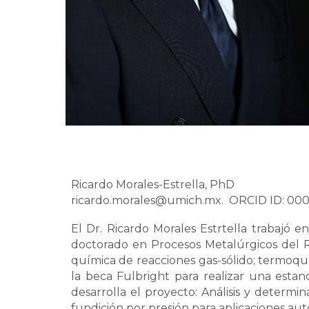
Ricardo Morales-Estrella, PhD
ricardo.morales@umich.mx. ORCID ID: 00
El Dr. Ricardo Morales Estrtella trabajó
doctorado en Procesos Metalúrgicos del Rea
química de reacciones gas-sólido; termoquí
la beca Fulbright para realizar una esta
desarrolla el proyecto: Análisis y determ
fundición por presión para aplicaciones au